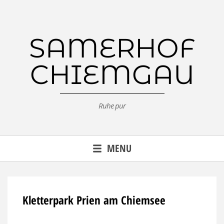
Skip
to
content
SAMERHOF
CHIEMGAU
Ruhe pur
MENU
Kletterpark Prien am Chiemsee